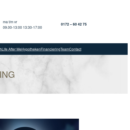
ma t/m vr
0172 – 60 42 75
09.00-13:00 13:30-17:00
ch
Life After Me
Hypotheken
Financiering
Team
Contact
ING