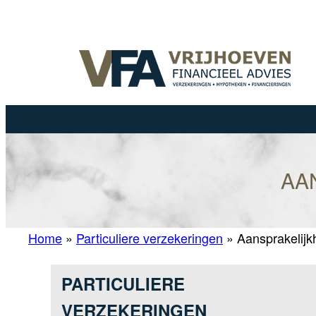
Ga
naar
de
inhoud
AA
Home
»
Particuliere verzekeringen
»
Aansprakelijk
PARTICULIERE
VERZEKERINGEN