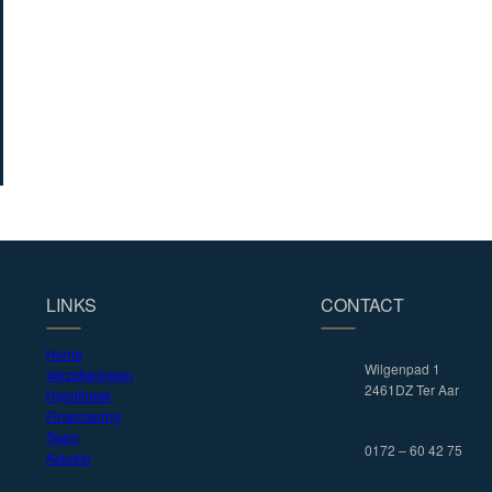
LINKS
CONTACT
Home
Wilgenpad 1
Verzekeringen
2461DZ Ter Aar
Hypotheek
Financiering
Team
0172 – 60 42 75
Actueel