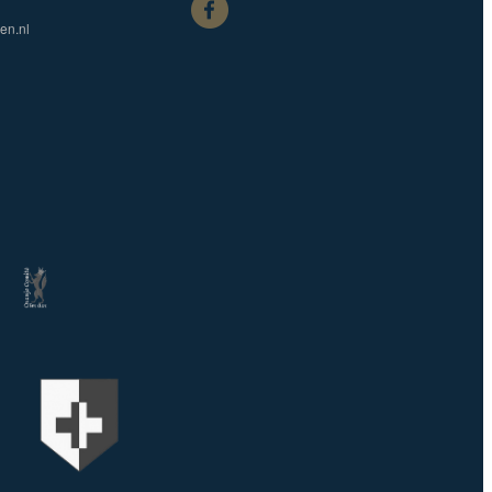
en.nl