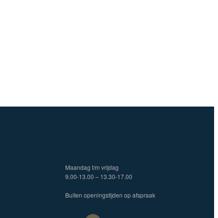
CONTACT
Maandag t/m vrijdag
9.00-13.00 – 13.30-17.00
Buiten openingstijden op afspraak