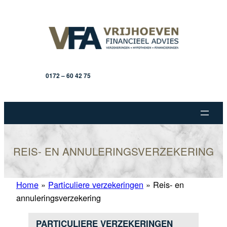
Ga
naar
de
inhoud
0172 – 60 42 75
REIS- EN ANNULERINGSVERZEKERING
Home
»
Particuliere verzekeringen
»
Reis- en
annuleringsverzekering
PARTICULIERE VERZEKERINGEN