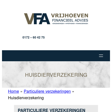
Ga
naar
de
inhoud
0172 – 60 42 75
HUISDIERVERZEKERING
Home
»
Particuliere verzekeringen
»
Huisdierverzekering
PARTICULIERE VERZEKERINGEN