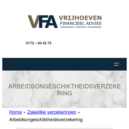
Ga
naar
de
inhoud
0172 – 60 42 75
ARBEIDSONGESCHIKTHEIDSVERZEKE
RING
Home
»
Zakelijke verzekeringen
»
Arbeidsongeschiktheidsverzekering