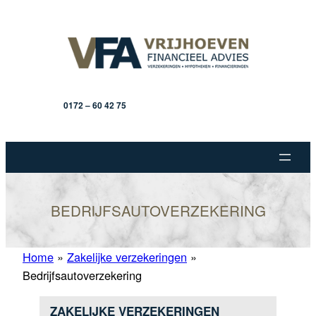
Ga
naar
de
inhoud
0172 – 60 42 75
BEDRIJFSAUTOVERZEKERING
Home
»
Zakelijke verzekeringen
»
Bedrijfsautoverzekering
ZAKELIJKE VERZEKERINGEN